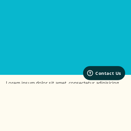
Lorem ipsum dolor sit amet, consectetur adipisicing
elit, sed do eiusmod tempor incididunt ut labore et
dolore magna aliqua. Ut enim ad minim veniam, quis
nostrud exercitation ullamco laboris nisi ut aliquip ex
ea commodo consequat. Duis aute irure dolor in
reprehenderit in voluptate velit esse cillum dolore eu